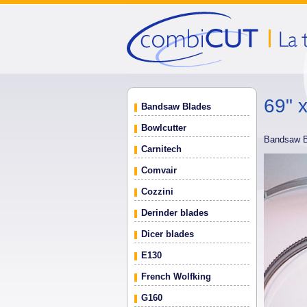
69" x
Bandsaw Blades
Bowlcutter
Bandsaw 
Carnitech
Comvair
Cozzini
Derinder blades
Dicer blades
E130
French Wolfking
G160