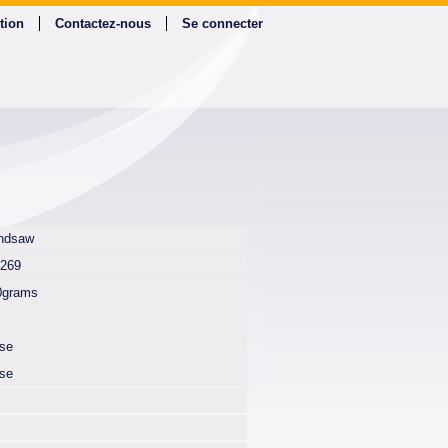
tion
Contactez-nous
Se connecter
ndsaw
4269
0grams
lse
lse