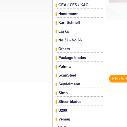
GEA / CFS / K&G
Handtmann
Karl Schnell
Laska
No.32 - No.66
Others
Package blades
Palmia
ScanSteel
Seydelmann
Simo
Slicer blades
U200
Vemag