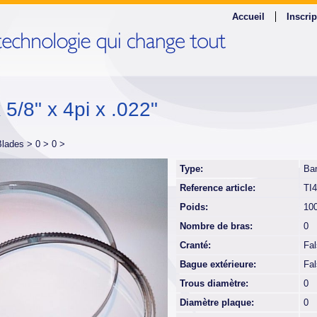
Accueil
Inscrip
 5/8" x 4pi x .022"
Blades >
0 >
0 >
Type:
Ba
Reference article:
TI
Poids:
10
Nombre de bras:
0
Cranté:
Fa
Bague extérieure:
Fa
Trous diamètre:
0
Diamètre plaque:
0