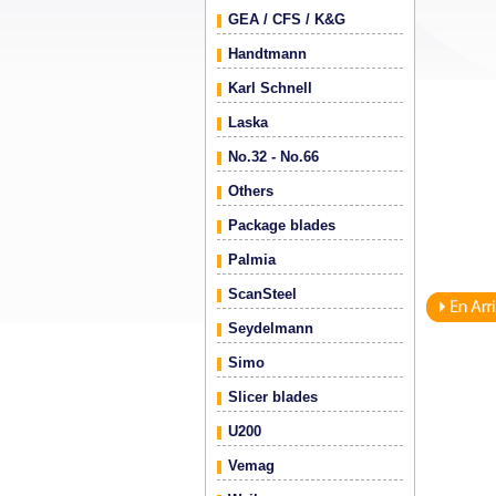
GEA / CFS / K&G
Handtmann
Karl Schnell
Laska
No.32 - No.66
Others
Package blades
Palmia
ScanSteel
Seydelmann
Simo
Slicer blades
U200
Vemag