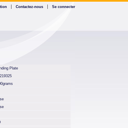
tion
Contactez-nous
Se connecter
nding Plate
219325
00grams
lse
lse
9