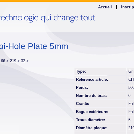
Accueil
Inscrip
i-Hole Plate 5mm
o.66 >
219 >
32 >
Type:
Gri
Reference article:
CH
Poids:
50
Nombre de bras:
0
Cranté:
Fa
Bague extérieure:
Fa
Trous diamètre:
5
Diamètre plaque:
21