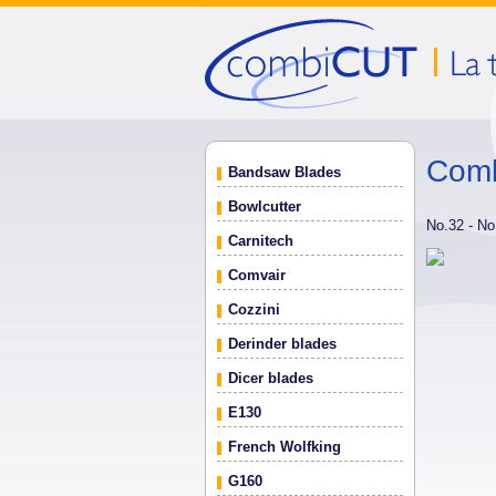
Comb
Bandsaw Blades
Bowlcutter
No.32 - N
Carnitech
Comvair
Cozzini
Derinder blades
Dicer blades
E130
French Wolfking
G160