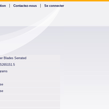
tion
Contactez-nous
Se connecter
er Blades Serrated
S265151.5
grams
lse
lse