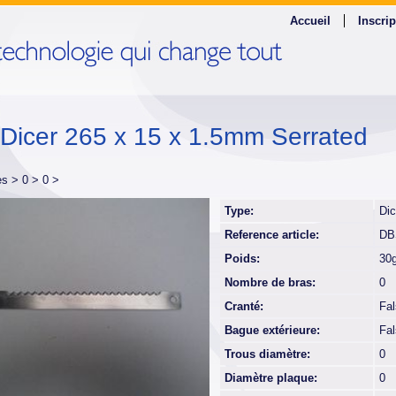
Accueil
Inscrip
f Dicer 265 x 15 x 1.5mm Serrated
es >
0 >
0 >
Type:
Dic
Reference article:
DB
Poids:
30
Nombre de bras:
0
Cranté:
Fa
Bague extérieure:
Fa
Trous diamètre:
0
Diamètre plaque:
0