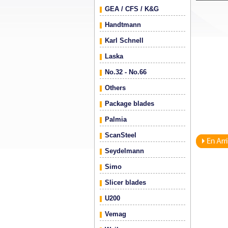
GEA / CFS / K&G
Handtmann
Karl Schnell
Laska
No.32 - No.66
Others
Package blades
Palmia
ScanSteel
Seydelmann
Simo
Slicer blades
U200
Vemag