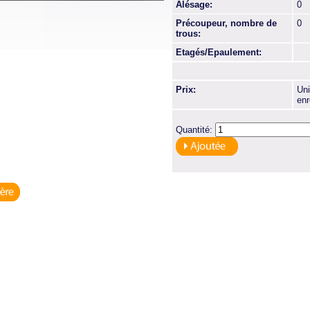
Alésage:
0
Précoupeur, nombre de
0
trous:
Etagés/Epaulement:
Prix:
Uni
enr
Quantité: