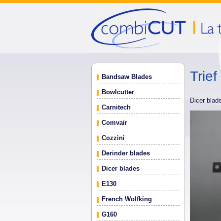
Trie
Bandsaw Blades
Bowlcutter
Dicer blad
Carnitech
Comvair
Cozzini
Derinder blades
Dicer blades
E130
French Wolfking
G160