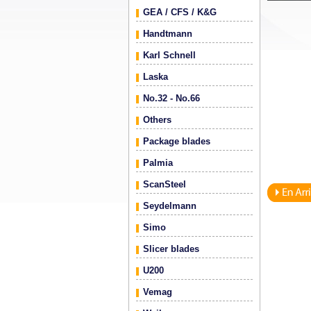
GEA / CFS / K&G
Handtmann
Karl Schnell
Laska
No.32 - No.66
Others
Package blades
Palmia
ScanSteel
Seydelmann
Simo
Slicer blades
U200
Vemag