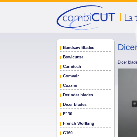
Dice
Bandsaw Blades
Bowlcutter
Dicer blad
Carnitech
Comvair
Cozzini
Derinder blades
Dicer blades
E130
French Wolfking
G160