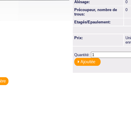
Alésage:
0
Précoupeur, nombre de
0
trous:
Etagés/Epaulement:
Prix:
Uni
enr
Quantité: