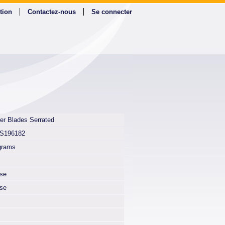
tion
Contactez-nous
Se connecter
er Blades Serrated
S196182
grams
lse
lse