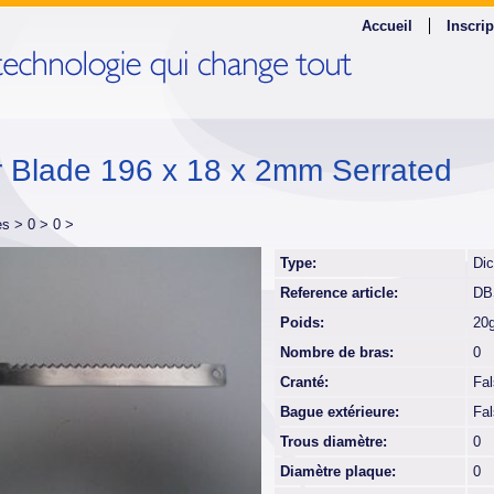
Accueil
Inscrip
r Blade 196 x 18 x 2mm Serrated
es >
0 >
0 >
Type:
Dic
Reference article:
DB
Poids:
20
Nombre de bras:
0
Cranté:
Fa
Bague extérieure:
Fa
Trous diamètre:
0
Diamètre plaque:
0