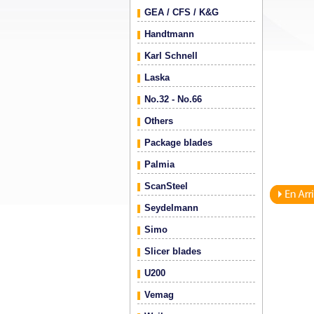
GEA / CFS / K&G
Handtmann
Karl Schnell
Laska
No.32 - No.66
Others
Package blades
Palmia
ScanSteel
Seydelmann
Simo
Slicer blades
U200
Vemag