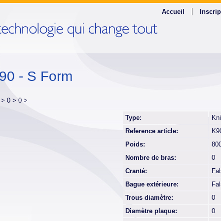
Accueil
Inscrip
 90 - S Form
r >
0 >
0 >
Type:
Kni
Reference article:
K9
Poids:
80
Nombre de bras:
0
Cranté:
Fa
Bague extérieure:
Fa
Trous diamètre:
0
Diamètre plaque:
0