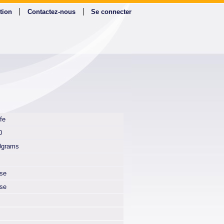
tion
Contactez-nous
Se connecter
fe
0
0grams
lse
lse