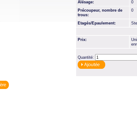
Alésage:
0
Précoupeur, nombre de
0
trous:
Etagés/Epaulement:
St
Prix:
Uni
enr
Quantité: