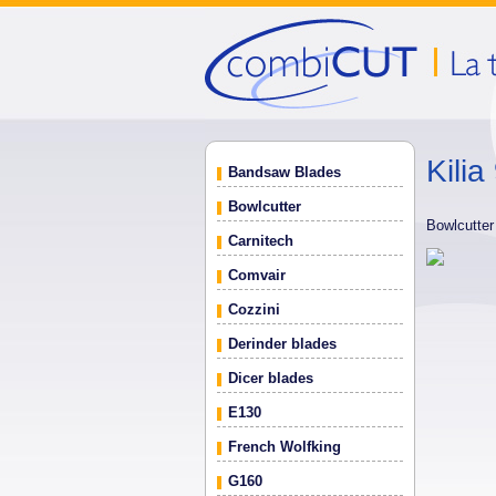
Kilia
Bandsaw Blades
Bowlcutter
Bowlcutte
Carnitech
Comvair
Cozzini
Derinder blades
Dicer blades
E130
French Wolfking
G160