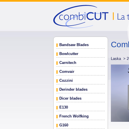
Comb
Bandsaw Blades
Bowlcutter
Laska >
2
Carnitech
Comvair
Cozzini
Derinder blades
Dicer blades
E130
French Wolfking
G160