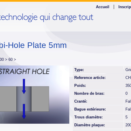
Accueil
Inscrip
i-Hole Plate 5mm
00 >
60 >
Type:
Gri
Reference article:
CH
Poids:
35
Nombre de bras:
0
Cranté:
Fa
Bague extérieure:
Fa
Trous diamètre:
5
Diamètre plaque:
20