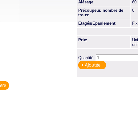
Alésage:
60
Précoupeur, nombre de
0
trous:
Etagés/Epaulement:
Fi
Prix:
Uni
enr
Quantité: