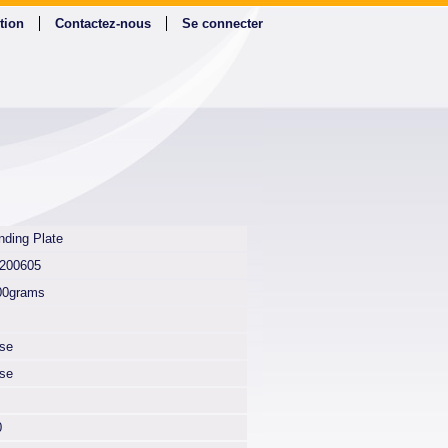
tion
Contactez-nous
Se connecter
nding Plate
200605
00grams
lse
lse
0