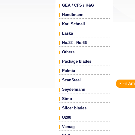
GEA / CFS / K&G
Handtmann
Karl Schnell
Laska
No.32 - No.66
Others
Package blades
Palmia
ScanSteel
Seydelmann
Simo
Slicer blades
U200
Vemag