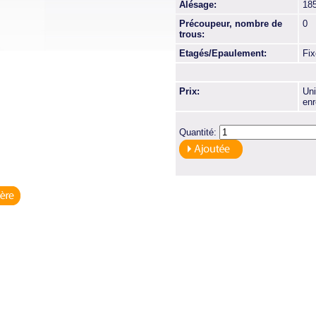
Alésage:
18
Précoupeur, nombre de
0
trous:
Etagés/Epaulement:
Fi
Prix:
Uni
enr
Quantité: