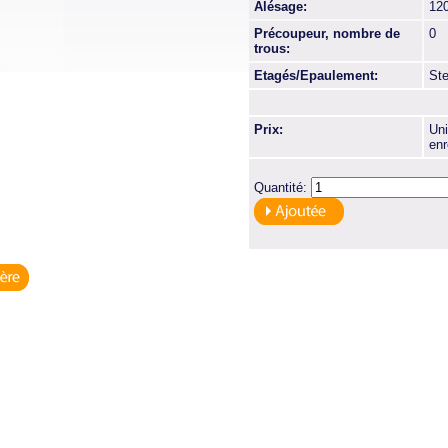
Alésage:
12
Précoupeur, nombre de
0
trous:
Etagés/Epaulement:
St
Prix:
Uni
enr
Quantité: