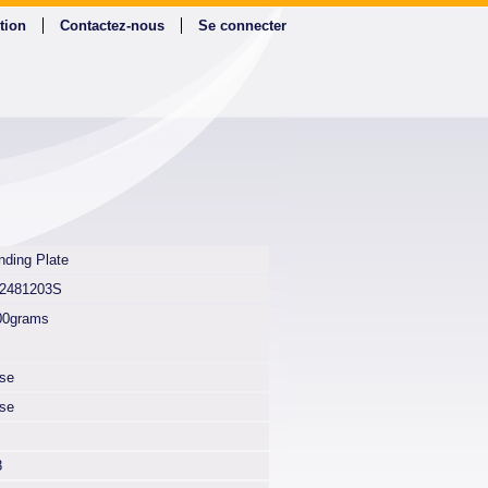
tion
Contactez-nous
Se connecter
nding Plate
2481203S
00grams
lse
lse
8