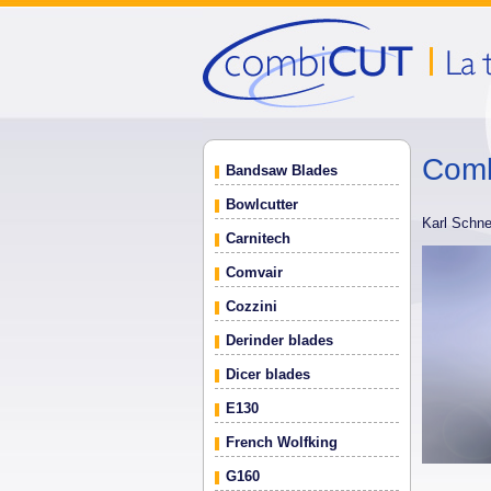
Comb
Bandsaw Blades
Bowlcutter
Karl Schne
Carnitech
Comvair
Cozzini
Derinder blades
Dicer blades
E130
French Wolfking
G160