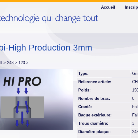
Accueil
Inscrip
i-High Production 3mm
ll >
248 >
120 >
Type:
Gri
Reference article:
CH
Poids:
15
Nombre de bras:
0
Cranté:
Fa
Bague extérieure:
Fa
Trous diamètre:
3
Diamètre plaque:
24