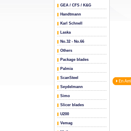
GEA / CFS / K&G
Handtmann
Karl Schnell
Laska
No.32 - No.66
Others
Package blades
Palmia
ScanSteel
Seydelmann
Simo
Slicer blades
U200
Vemag