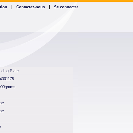
tion
Contactez-nous
Se connecter
nding Plate
4001175
000grams
lse
lse
0