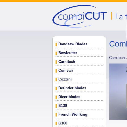
Comb
Bandsaw Blades
Bowlcutter
Carnitech
Carnitech
Comvair
Cozzini
Derinder blades
Dicer blades
E130
French Wolfking
G160