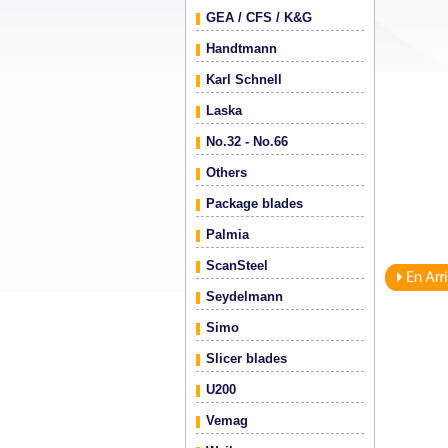
GEA / CFS / K&G
Handtmann
Karl Schnell
Laska
No.32 - No.66
Others
Package blades
Palmia
ScanSteel
Seydelmann
Simo
Slicer blades
U200
Vemag