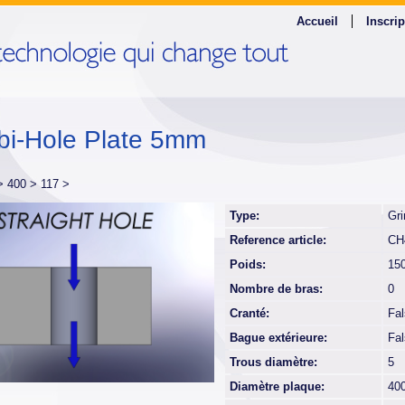
Accueil
Inscrip
i-Hole Plate 5mm
 >
400 >
117 >
Type:
Gri
Reference article:
CH
Poids:
15
Nombre de bras:
0
Cranté:
Fa
Bague extérieure:
Fa
Trous diamètre:
5
Diamètre plaque:
40