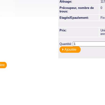
Alésage:
11
Précoupeur, nombre de
0
trous:
Etagés/Epaulement:
Fi
Prix:
Uni
enr
Quantité: