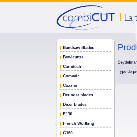
Prod
Bandsaw Blades
Bowlcutter
Seydelma
Carnitech
Type de pr
Comvair
Cozzini
Derinder blades
Dicer blades
E130
French Wolfking
G160