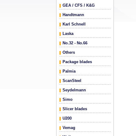
GEA / CFS / K&G
Handtmann
Karl Schnell
Laska
No.32 - No.66
Others
Package blades
Palmia
ScanSteel
Seydelmann
Simo
Slicer blades
U200
Vemag