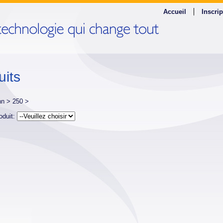
Accueil
Inscrip
uits
nn >
250 >
oduit: