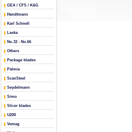
GEA / CFS / K&G
Handtmann
Karl Schnell
Laska
No.32 - No.66
Others
Package blades
Palmia
ScanSteel
Seydelmann
Simo
Slicer blades
U200
Vemag