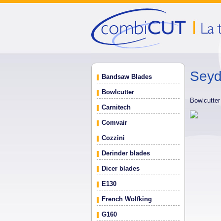
Seyd
Bandsaw Blades
Bowlcutter
Bowlcutte
Carnitech
Comvair
Cozzini
Derinder blades
Dicer blades
E130
French Wolfking
G160