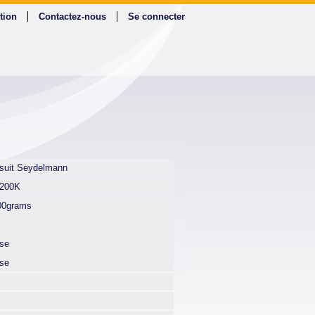
tion
Contactez-nous
Se connecter
 suit Seydelmann
200K
00grams
lse
lse