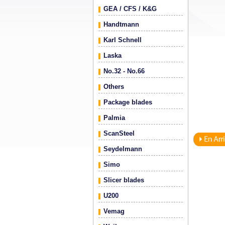
GEA / CFS / K&G
Handtmann
Karl Schnell
Laska
No.32 - No.66
Others
Package blades
Palmia
ScanSteel
Seydelmann
Simo
Slicer blades
U200
Vemag