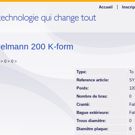
Accueil
Inscrip
elmann 200 K-form
r >
0 >
0 >
Type:
To
Reference article:
SY
Poids:
12
Nombre de bras:
0
Cranté:
Fa
Bague extérieure:
Fa
Trous diamètre:
0
Diamètre plaque:
0