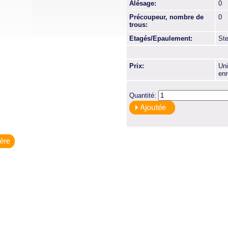
Alésage:
0
Précoupeur, nombre de
0
trous:
Etagés/Epaulement:
St
Prix:
Uni
enr
Quantité: