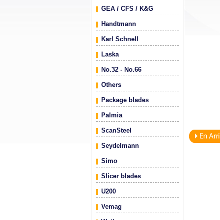
GEA / CFS / K&G
Handtmann
Karl Schnell
Laska
No.32 - No.66
Others
Package blades
Palmia
ScanSteel
Seydelmann
Simo
Slicer blades
U200
Vemag