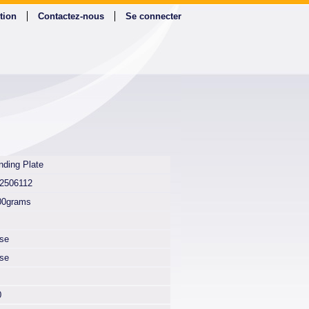
tion
Contactez-nous
Se connecter
nding Plate
2506112
00grams
lse
lse
0