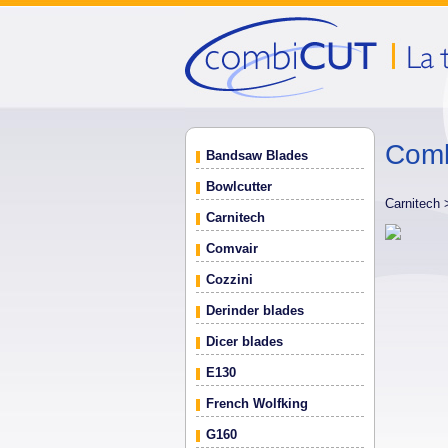
Comb
Bandsaw Blades
Bowlcutter
Carnitech
Carnitech
Comvair
Cozzini
Derinder blades
Dicer blades
E130
French Wolfking
G160