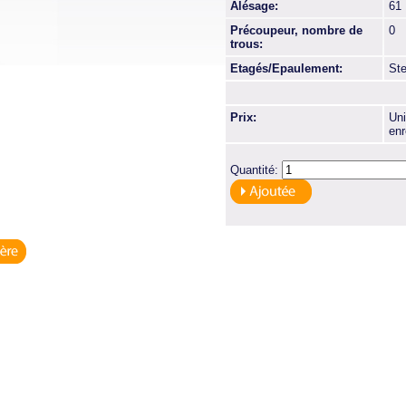
Alésage:
61
Précoupeur, nombre de
0
trous:
Etagés/Epaulement:
St
Prix:
Uni
enr
Quantité: