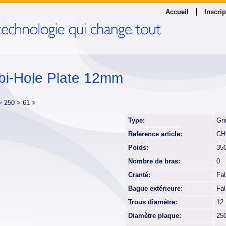
Accueil
Inscrip
i-Hole Plate 12mm
 >
250 >
61 >
Type:
Gri
Reference article:
CH
Poids:
35
Nombre de bras:
0
Cranté:
Fa
Bague extérieure:
Fa
Trous diamètre:
12
Diamètre plaque:
25